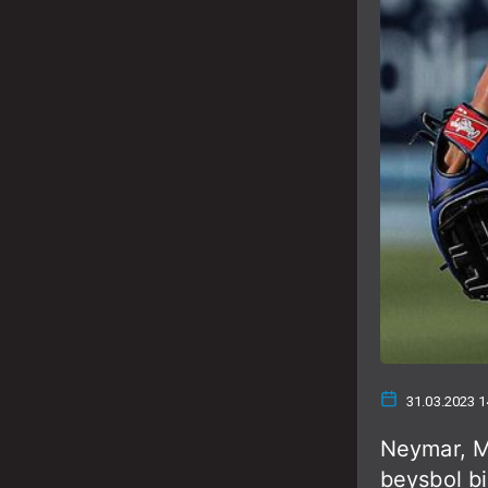
31.03.2023 1
Neymar, Mb
beysbol b