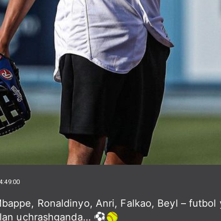
4:49:00
appe, Ronaldinyo, Anri, Falkao, Beyl – futbol 
ilan uchrashganda… ⚽️🥎