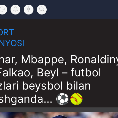
ORT
NYOSI
ar, Mbappe, Ronaldin
Falkao, Beyl – futbol
lari beysbol bilan
ashganda… ⚽️🥎