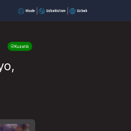
Hisob
Uzbekistan
Uzbek
Kuzatib boring
yo,