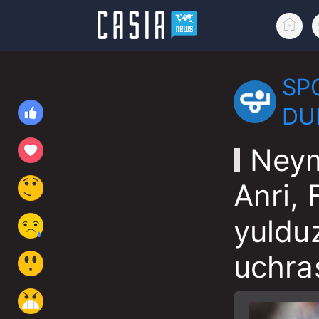
SP
DU
Neym
Anri, 
yulduz
uchr