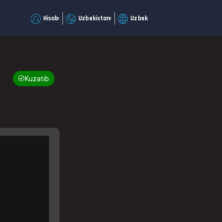
Hisob
Uzbekistan
Uzbek
Kuzatib boring