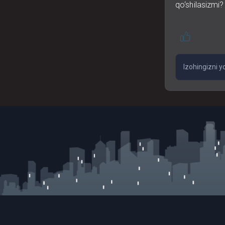
qo‘shilasizmi?