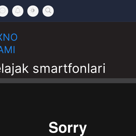
XNO
AMI
lajak smartfonlari