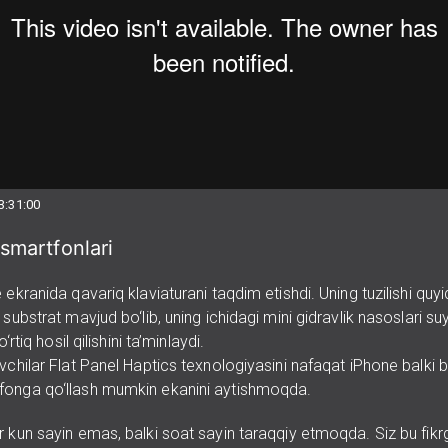
3:31:00
smartfonlari
 ekranida qavariq klaviaturani taqdim etishdi. Uning tuzilishi quy
 substrat mavjud bo‘lib, uning ichidagi mini gidravlik nasoslari s
o‘rtiq hosil qilishini ta’minlaydi.
vchilar Flat Panel Haptics texnologiyasini nafaqat iPhone balki
onga qo‘llash mumkin ekanini aytishmoqda.
r kun sayin emas, balki soat sayin taraqqiy etmoqda. Siz bu fikr