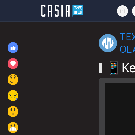
TE
OL
📱Ke