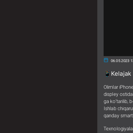
06.05.2023 1
📱Kelajak 
Olimlar iPhone
displey ostida
ga ko‘tarilib, b
Ishlab chiqaru
qanday smartf
Texnologiyala