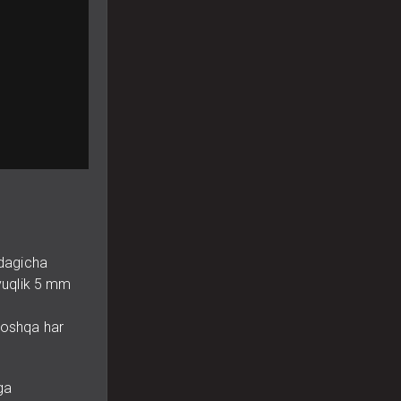
idagicha
uyuqlik 5 mm
 boshqa har
ga