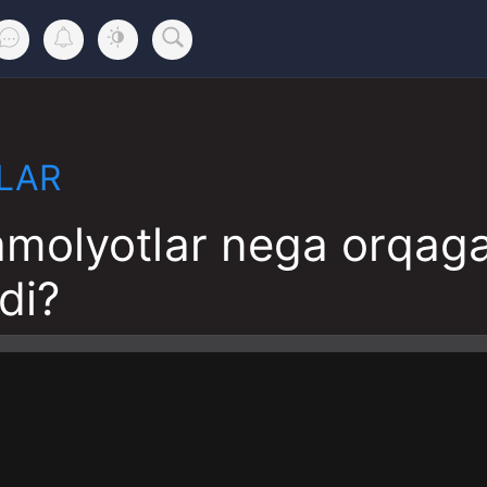
LAR
molyotlar nega orqaga
di?