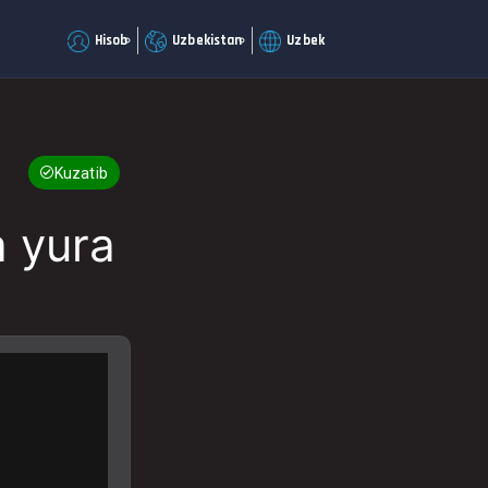
Hisob
Uzbekistan
Uzbek
Kuzatib boring
 yura