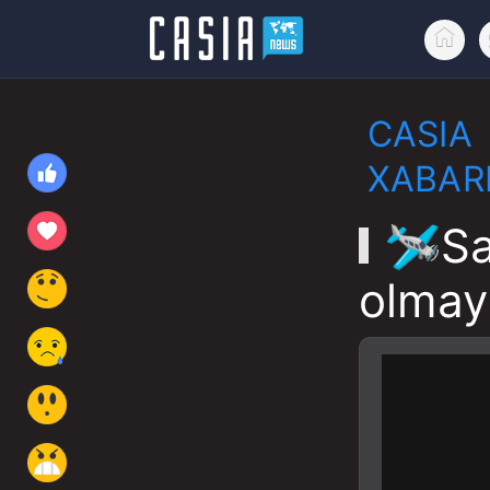
CASIA
XABAR
🛩Sa
olmay