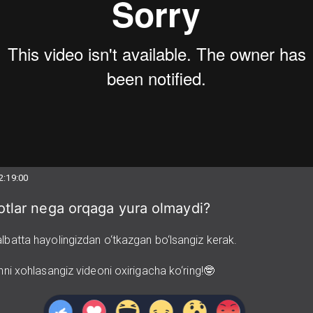
2:19:00
tlar nega orqaga yura olmaydi?
albatta hayolingizdan o‘tkazgan bo‘lsangiz kerak.
ishni xohlasangiz videoni oxirigacha ko‘ring!🤓