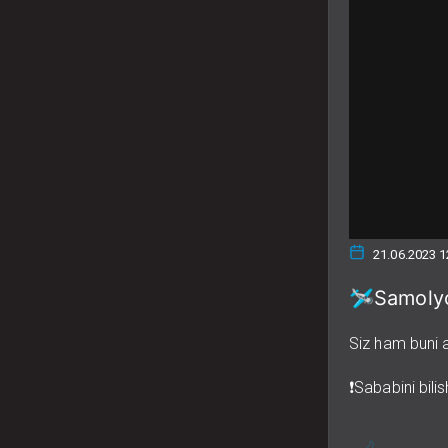
21.06.2023 1
🛩Samolyo
Siz ham buni 
❗️Sababini bil