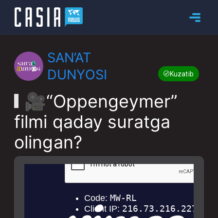
SAN’AT
DUNYOSI
Kuzatib boring
🎥“Oppengeymer”
filmi qaday suratga
olingan?