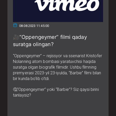
08.08.2023 11:45:00
🎥“Oppengeymer” filmi qaday
suratga olingan?
“Oppengeymer” – rejissyor va ssenarist Kristofer
Nolanning atom bombasi yaratuvchisi haqida
suratga olgan biografik filmidir. Ushbu filmning
premyerasi 2023-yil 23-iyulda, “Barbie” filmi bilan
bir kunda bo‘lib o‘tdi.
🤔“Oppengeymer” yoki “Barbie”? Siz qaysi birini
tanlaysiz?