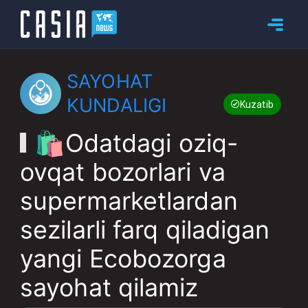
SAYOHAT
KUNDALIGI
Kuzatib boring
🛍Odatdagi oziq-
ovqat bozorlari va
supermarketlardan
sezilarli farq qiladigan
yangi Ecobozorga
sayohat qilamiz