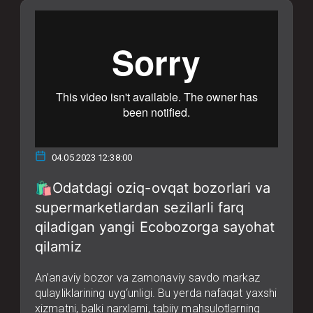
04.05.2023 12:38:00
🛍Odatdagi oziq-ovqat bozorlari va
supermarketlardan sezilarli farq
qiladigan yangi Ecobozorga sayohat
qilamiz
An’anaviy bozor va zamonaviy savdo markaz
qulayliklarining uyg‘unligi. Bu yerda nafaqat yaxshi
xizmatni, balki narxlarni, tabiiy mahsulotlarning