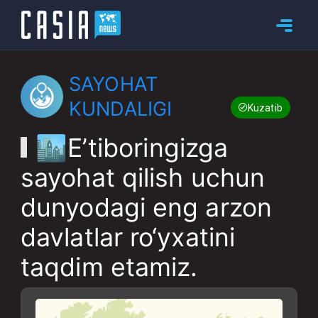
SAYOHAT
KUNDALIGI
Kuzatib boring
🏙E’tiboringizga
sayohat qilish uchun
dunyodagi eng arzon
davlatlar ro‘yxatini
taqdim etamiz.