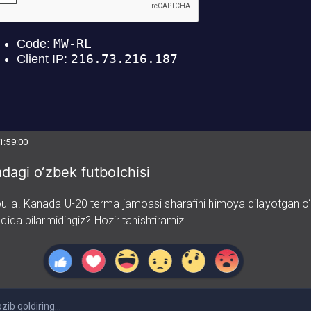
1:59:00
adagi o‘zbek futbolchisi
lla. Kanada U-20 terma jamoasi sharafini himoya qilayotgan o‘
aqida bilarmidingiz? Hozir tanishtiramiz!