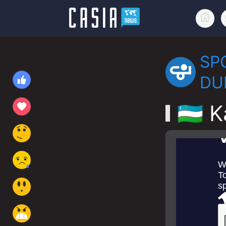
SP
DU
🇺🇿 