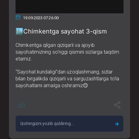
19.09.2023 07:26:00
🏙Chimkentga sayohat 3-qism
Chimkentga qilgan qiziqarli va ajoyib
sayohatimizning so‘nggi qismini sizlarga taqdim
etamiz.
“Sayohat kundaligi”dan uzoqlashmang, sizlar
bilan birgalikda qiziqarli va sarguzashtlarga to‘la
sayohatlarni amalga oshiramiz🙃