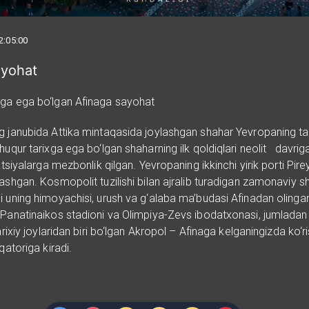
2:05:00
ayohat
xga ega bo‘lgan Afinaga sayohat
g janubida Attika mintaqasida joylashgan shahar Yevropaning tar
huqur tarixga ega bo‘lgan shaharning ilk qoldiqlari neolit davriga 
zatsiyalarga mezbonlik qilgan. Yevropaning ikkinchi yirik porti Pir
ashgan. Kosmopolit tuzilishi bilan ajralib turadigan zamonaviy s
i uning himoyachisi, urush va g‘alaba ma’budasi Afinadan olinga
 Panatinaikos stadioni va Olimpiya-Zevs ibodatxonasi, jumlada
tarixiy joylaridan biri bo‘lgan Akropol – Afinaga kelganingizda ko‘r
qatoriga kiradi.