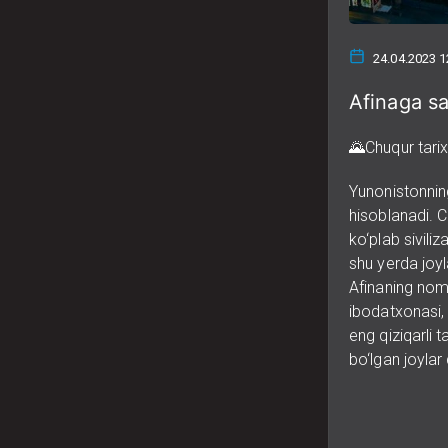
24.04.2023 1
Afinaga s
🌄Chuqur tari
Yunonistonnin
hisoblanadi. C
ko‘plab sivili
shu yerda joyl
Afinaning nom
ibodatxonasi,
eng qiziqarli 
bo‘lgan joylar 