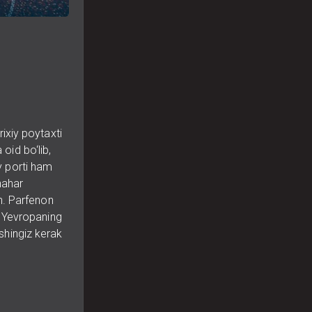
ixiy poytaxti
oid bo‘lib,
ey porti ham
hahar
n. Parfenon
n Yevropaning
ishingiz kerak