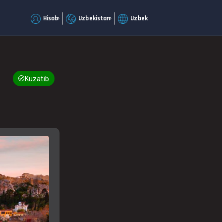
Hisob
Uzbekistan
Uzbek
Kuzatib boring