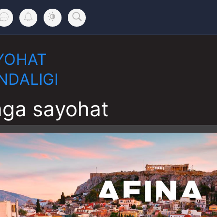
YOHAT
NDALIGI
aga sayohat