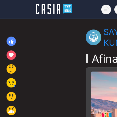
SA
KU
Afin