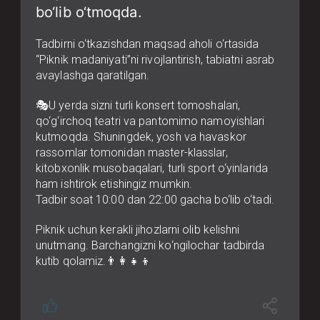
bo‘lib o‘tmoqda.
Tadbirni o‘tkazishdan maqsad aholi o‘rtasida
“Piknik madaniyati”ni rivojlantirish, tabiatni asrab
avaylashga qaratilgan.
🎭U yerda sizni turli konsert tomoshalari,
qo‘g‘irchoq teatri va pantomimo namoyishlari
kutmoqda. Shuningdek, yosh va havaskor
rassomlar tomonidan master-klasslar,
kitobxonlik musobaqalari, turli sport o‘yinlarida
ham ishtirok etishingiz mumkin.
Tadbir soat 10:00 dan 22:00 gacha bo‘lib o‘tadi.
Piknik uchun kerakli jihozlarni olib kelishni
unutmang. Barchangizni ko‘ngilochar tadbirda
kutib qolamiz.👨‍👩‍👧‍👦