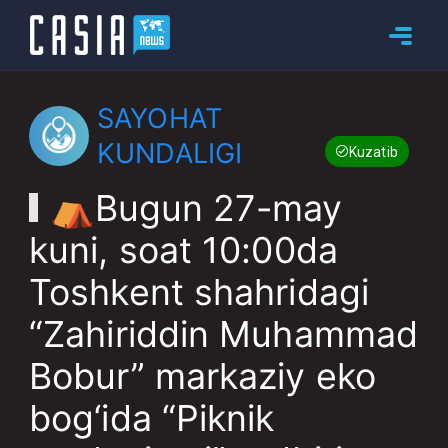
SAYOHAT
KUNDALIGI
Kuzatib boring
⛺️Bugun 27-may
kuni, soat 10:00da
Toshkent shahridagi
“Zahiriddin Muhammad
Bobur” markaziy eko
bog‘ida “Piknik