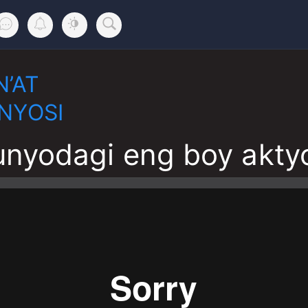
N’AT
NYOSI
nyodagi eng boy aktyo