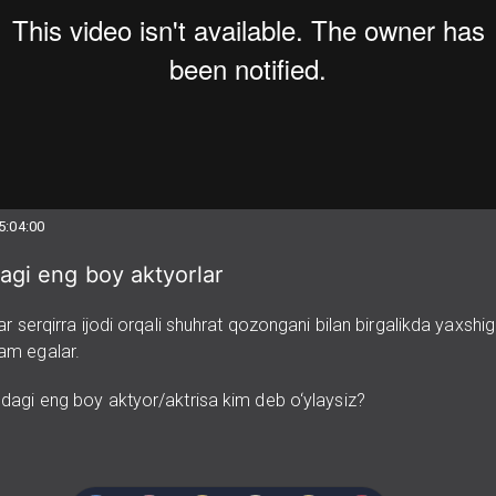
5:04:00
gi eng boy aktyorlar
r serqirra ijodi orqali shuhrat qozongani bilan birgalikda yaxshig
m egalar.
dagi eng boy aktyor/aktrisa kim deb o‘ylaysiz?