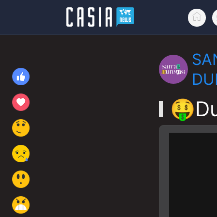
SA
DU
🤑Du