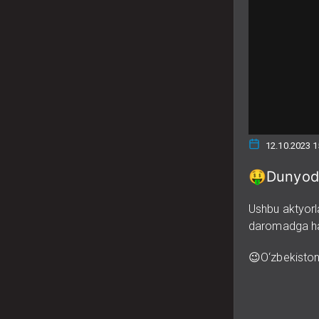
12.10.2023 1
🤑Dunyoda
Ushbu aktyorla
daromadga ha
😉O‘zbekiston