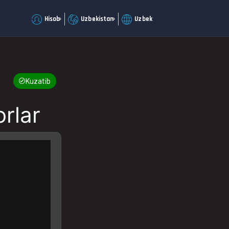
Hisob
Uzbekistan
Uzbek
Kuzatib boring
rlar