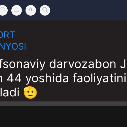
ORT
NYOSI
fsonaviy darvozabon Ja
 44 yoshida faoliyatini
ladi 🫡