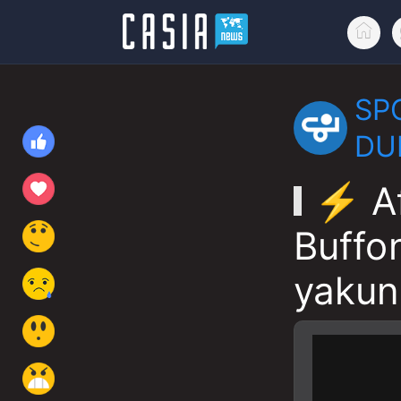
SP
DU
⚡️ A
Buffon
yakun