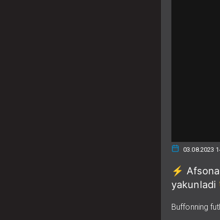
03.08.2023 1
⚡️ Afsonav
yakunladi
Buffonning futb