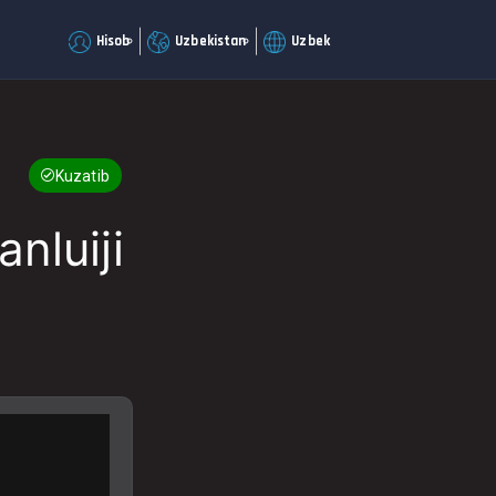
Hisob
Uzbekistan
Uzbek
Kuzatib boring
nluiji