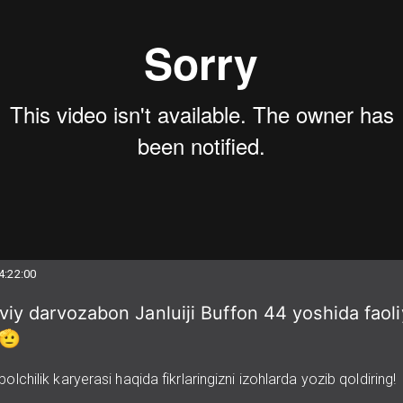
4:22:00
iy darvozabon Janluiji Buffon 44 yoshida faoli
 🫡
olchilik karyerasi haqida fikrlaringizni izohlarda yozib qoldiring!