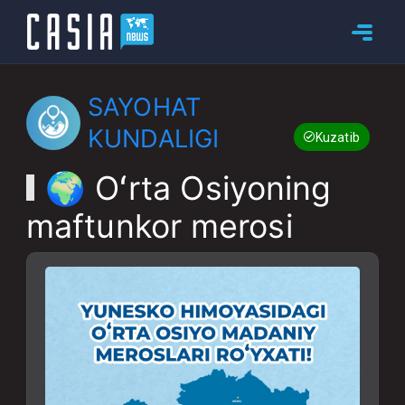
SAYOHAT
KUNDALIGI
Kuzatib boring
🌍 Oʻrta Osiyoning
maftunkor merosi