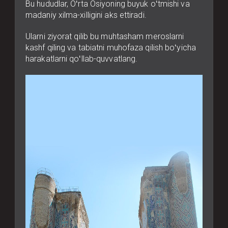
Bu hududlar, Oʻrta Osiyoning buyuk oʻtmishi va
madaniy xilma-xilligini aks ettiradi.
Ularni ziyorat qilib bu muhtasham meroslarni
kashf qiling va tabiatni muhofaza qilish boʻyicha
harakatlarni qoʻllab-quvvatlang.