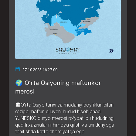
27.10.2023 16:27:00
🌍 Oʻrta Osiyoning maftunkor
merosi
🏛Oʻrta Osiyo tarixi va madaniy boyliklari bilan
oʻziga maftun qiluvchi hudud hisoblanadi.
YUNESKO dunyo merosi roʻyxati bu hududning
qadrli xazinalarini himoya qilish va uni dunyoga
tanitishda katta ahamiyatga ega.