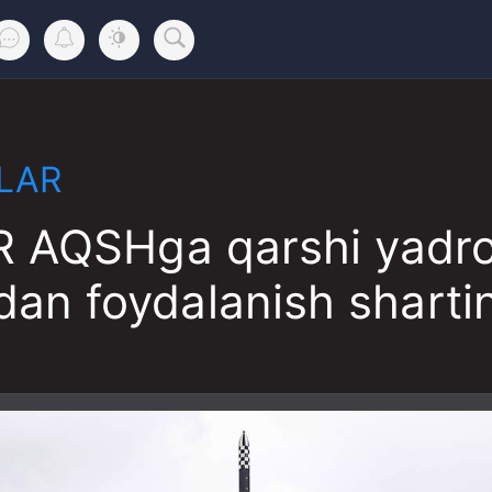
LAR
 AQSHga qarshi yadr
dan foydalanish shartin