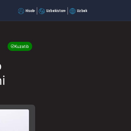
Hisob
Uzbekistan
Uzbek
Kuzatib boring
o
i