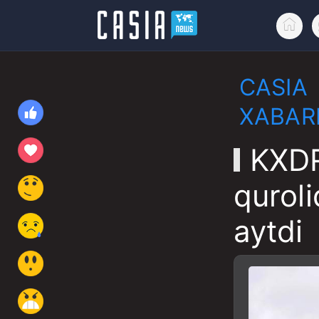
CASIA
XABAR
KXDR
quroli
aytdi