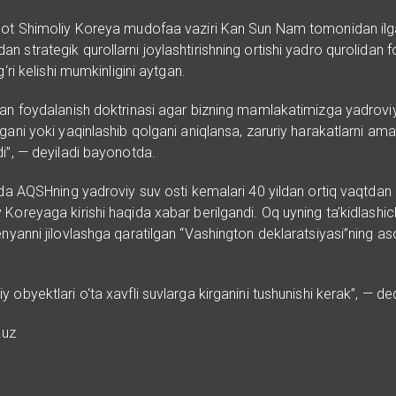
not Shimoliy Koreya mudofaa vaziri Kan Sun Nam tomonidan ilgar
 strategik qurollarni joylashtirishning ortishi yadro qurolidan 
g‘ri kelishi mumkinligini aytgan.
dan foydalanish doktrinasi agar bizning mamlakatimizga yadrovi
gani yoki yaqinlashib qolgani aniqlansa, zaruriy harakatlarni ama
i”, — deyiladi bayonotda.
ida AQSHning yadroviy suv osti kemalari 40 yildan ortiq vaqtdan b
Koreyaga kirishi haqida xabar berilgandi. Oq uyning ta’kidlashic
nyanni jilovlashga qaratilgan “Vashington deklaratsiyasi”ning as
 obyektlari o‘ta xavfli suvlarga kirganini tushunishi kerak”, — ded
.uz