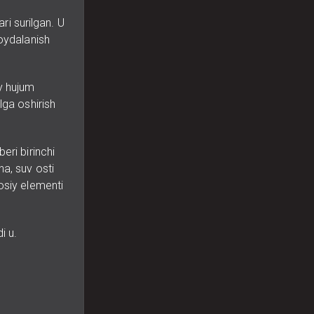
i surilgan. U
foydalanish
y hujum
lga oshirish
eri birinchi
ha, suv osti
osiy elementi
i u.