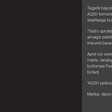
Tegishli bayo
AQSH tomonidan
shartlariga to‘
“Yadro quroli
amalga oshiril
imkonini berad
Aprel oyi oxir
marta Janubiy 
bo‘linmasi Pxe
bo‘ladi.
“AQSH yadroviy
Manba: daryo