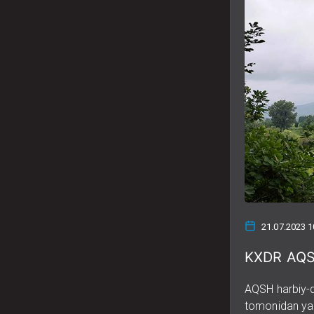
21.07.2023 1
KXDR AQSHg
AQSH harbiy-d
tomonidan yad