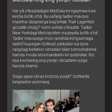
Har yili o‘tkaziladigan MetGala ko‘rgazmasi kuni
kecha bo‘lib o‘tdi. Bu safargi tadbir mavzusi
mashhur dizaynerga bag‘ishlab “Karl Lagerfeld
go‘zallik chizig‘i” nomi ostida o‘tkazildi. Tadbir
New Yorkdagi Metropoliten muzeyida bo‘lib o‘tdi.
Tadbir mavzusiga mos ravishda ko‘rgazmaga
tashrif buyurgan Gollivud yulduzlari oq-qora
rangdagi betakror obrazlari bilan tomoshabinlar
hamda moda ixlosmandlarini lol qoldirdilar. Biz
esa kechaning eng yorqin obrazlarini sizga
havola etamiz.
Sizga qaysi obraz ko‘proq yoqdi? Izohlarda
belgilashni unutmang.