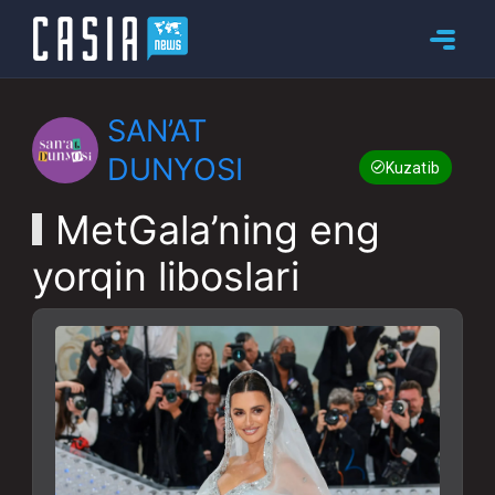
SAN’AT
DUNYOSI
Kuzatib boring
MetGala’ning eng
yorqin liboslari