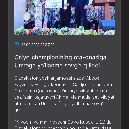
22.03.2023 08:27:00
Osiyo chempionining ota-onasiga
Umraga yo‘llanma sovg‘a qilindi
O‘zbekiston yoshlar jamoasi aʼzosi Abbos
Fayzullayevning ota-onasi — Saidjon Qodirov va
Gulchehra Qodirovaga Sirdaryo viloyat hokimi
vazifasini bajaruvchi Akmal Mahmudaliyev viloyat
ahli nomidan Umra safariga yo‘llanma sovg‘a
qildi.
19 yoshli yarimhimoyachi Osiyo Kubogi U-20 da
O‘zbekistonning chempion bo‘lishiga katta hissa