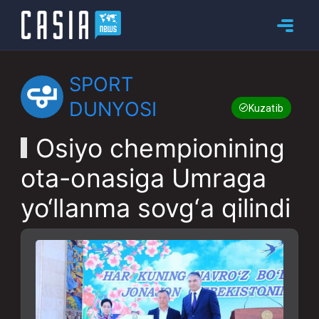
SPORT
DUNYOSI
Kuzatib boring
Osiyo chempionining
ota-onasiga Umraga
yo‘llanma sovg‘a qilindi