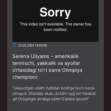
25.03.2023 14:53:00
Serena Uilyams – amerikalik
tennischi, yakkalik va ayollar
o‘rtasidagi to‘rt karra Olimpiya
chempioni:
“Uxlayotgan odam tushdan boshqa hech narsa
olmaydi. Shunday ekan, do‘stim uyg‘on! Harakat
qil! Orzuyingni amalga oshir! G‘alaba qozon!”