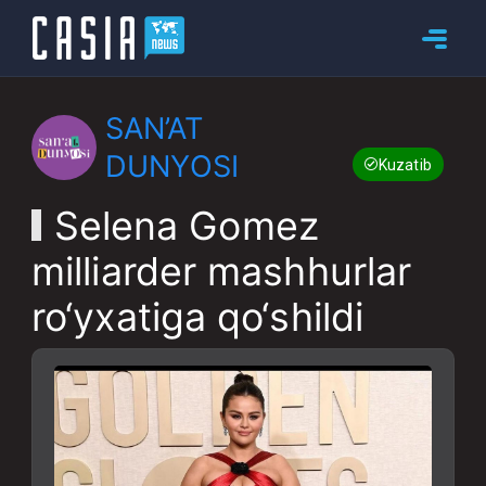
SAN’AT
DUNYOSI
Kuzatib boring
Selena Gomez
milliarder mashhurlar
ro‘yxatiga qo‘shildi