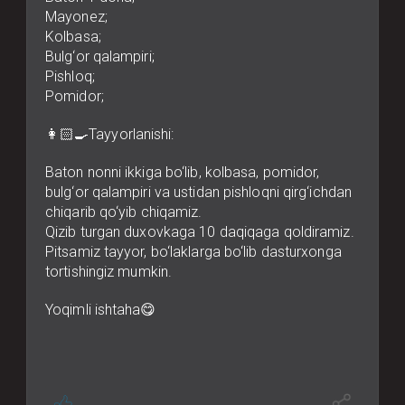
Mayonez;
Kolbasa;
Bulg‘or qalampiri;
Pishloq;
Pomidor;
👩🏻‍🍳Tayyorlanishi:
Baton nonni ikkiga bo‘lib, kolbasa, pomidor,
bulg‘or qalampiri va ustidan pishloqni qirg‘ichdan
chiqarib qo‘yib chiqamiz.
Qizib turgan duxovkaga 10 daqiqaga qoldiramiz.
Pitsamiz tayyor, bo‘laklarga bo‘lib dasturxonga
tortishingiz mumkin.
Yoqimli ishtaha😋