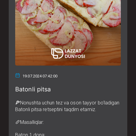
19.07.2024 07:42:00
Batonli pitsa
🍕Nonushta uchun tez va oson tayyor bo‘ladigan
Batonli pitsa retseptini taqdim etamiz.
🥖Masalliqlar:
Baton 1 dona;