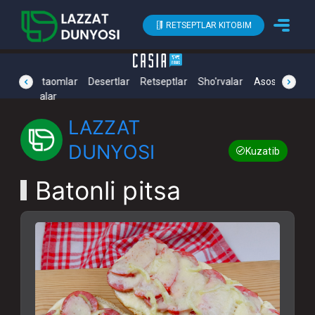
RETSEPTLAR KITOBIM
Yengil taomlar
prev
Desertlar
Retseptlar
Sho'rvalar
Asosiy taoml
next
Sho'rvalar
LAZZAT
DUNYOSI
Kuzatib boring
Batonli pitsa