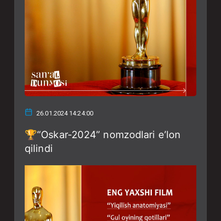
26.01.2024 14:24:00
🏆“Oskar-2024” nomzodlari e’lon
qilindi