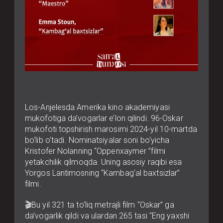
Los-Anjelesda Amerika kino akademiyasi
mukofotiga da’vogarlar e’lon qilindi. 96-Oskar
mukofoti topshirish marosimi 2024-yil 10-martda
bo‘lib o‘tadi. Nominatsiyalar soni bo‘yicha
Kristofer Nolanning “Oppenxaymer ”filmi
yetakchilik qilmoqda. Uning asosiy raqibi esa
Yorgos Lantimosning “Kambag‘al baxtsizlar”
filmi.
🎬Bu yil 321 ta to‘liq metrajli film “Oskar” ga
da’vogarlik qildi va ulardan 265 tasi “Eng yaxshi