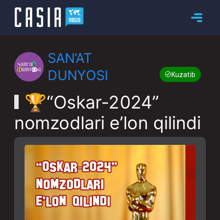
SAN’AT
DUNYOSI
Kuzatib boring
🏆“Oskar-2024”
nomzodlari e’lon qilindi