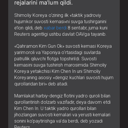
rejalarini ma’lum qildi.
Shimoliy Koreya o‘zining ilk «taktik yadroviy
hujumkor suvosti kemasi»ni suvga tushirganini
e’lon qildi, deb
xabar berdi
8 sentabr, juma kuni
Reuters agentligi ushbu davlat OAVga tayanib.
«Qahramon Kim Gun Ok» suvosti kemasi Koreya
yarimoroli va Yaponiya o‘rtasidagi suvlarda
patrullik qiluvchi flotga topshirildi. Suvosti
kemasini suvga tushirish marosimida Shimoliy
Koreya yetakchisi Kim Chen In uni Shimoliy
Koreyaning asosiy «dengiz kuchlari suvosti hujum
qurollaridan biri» deb atadi.
Mamlakat harbiy-dengiz flotini yadro quroli bilan
qurollantirish dolzarb vazifadir, deya davom etdi
Kim Chen In. U taktik yadro qurollari bilan
jihozlangan suvosti kemalari va yerusti kemalari
sonini ko‘paytirishga va’da berdi, deb yozadi
Reuters.