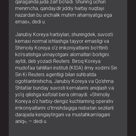
qaraganda juda zaif bo‘ladi. Shuning uchun
menimcha, qandaydir jiddiy harbiy nuqtayi
nazardan bu unchalik muhim ahamiyatga ega
emas», dedi u.
Janubiy Koreya harbiylari, shuningdek, suvosti
kemasi normal ishlashga tayyor emasligi va
Shimoliy Koreya o‘z imkoniyatlarini bo‘rttirib
ko‘rsatishga urinayotgani alomatlari borligini
aytdi, deb yozadi Reuters. Biroq Koreya
mudofaa tahlillari instituti (KIDA) ilmiy xodimi Sin
Sin Ki Reuters agentligi bilan suhbatda
ogohlantirishicha, Janubiy Koreya va Qo‘shma
Shtatlar bunday suvosti kemalarini aniqlash va
yo‘q qilishga kafolat bera olmaydi. «Shimoliy
Koreya o‘z harbiy-dengiz kuchlarining operativ
imkoniyatlarini o‘tmishdagiga nisbatan sezilarli
darajada kengaytirgani va mustahkamlagani
aniq», — dedi u.