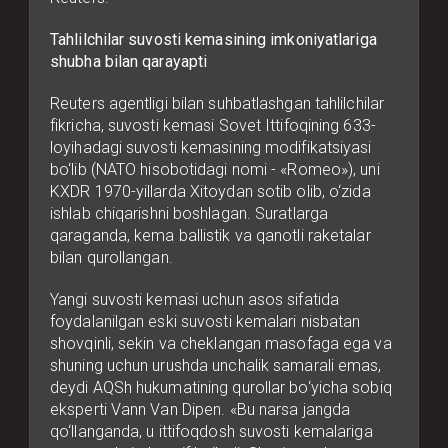
Tahlilchilar suvosti kemasining imkoniyatlariga
shubha bilan qarayapti
Reuters agentligi bilan suhbatlashgan tahlilchilar
fikricha, suvosti kemasi Sovet Ittifoqining 633-
loyihadagi suvosti kemasining modifikatsiyasi
bo‘lib (NATO hisobotidagi nomi - «Romeo»), uni
KXDR 1970-yillarda Xitoydan sotib olib, o‘zida
ishlab chiqarishni boshlagan. Suratlarga
qaraganda, kema ballistik va qanotli raketalar
bilan qurollangan.
Yangi suvosti kemasi uchun asos sifatida
foydalanilgan eski suvosti kemalari nisbatan
shovqinli, sekin va cheklangan masofaga ega va
shuning uchun urushda unchalik samarali emas,
deydi AQSh hukumatining qurollar bo‘yicha sobiq
eksperti Vann Van Dipen. «Bu narsa jangda
qo‘llanganda, u ittifoqdosh suvosti kemalariga