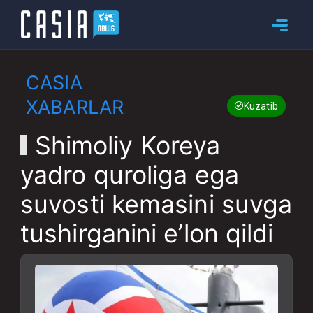
CASIA
XABARLAR
Kuzatib boring
Shimoliy Koreya
yadro quroliga ega
suvosti kemasini suvga
tushirganini e’lon qildi