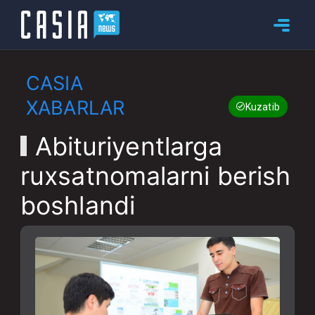
CASIA
XABARLAR
Kuzatib boring
Abituriyentlarga
ruxsatnomalarni berish
boshlandi