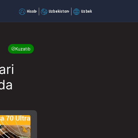
Hisob
Uzbekistan
Uzbek
Kuzatib boring
ari
tda