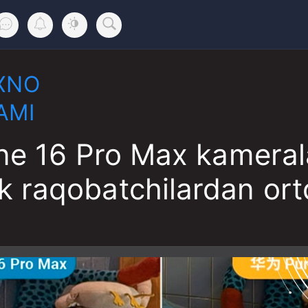
XNO
AMI
ne 16 Pro Max kameral
ik raqobatchilardan or