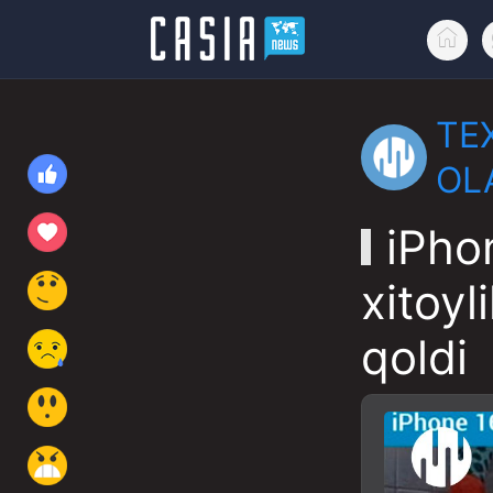
TE
OL
iPho
xitoyl
qoldi