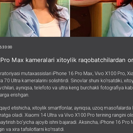
6:33:00
Pro Max kameralari xitoylik raqobatchilardan or
atoriyasi mutaxassislari iPhone 16 Pro Max, Vivo X100 Pro, Xi
 70 Ultra kameralarini solishtirdi. Sinovlar shuni ko‘rsatdiki, xito
vchilari, ayniqsa, telefoto va ultra keng burchakli fotografiya ka
qlarga erishgan.
ayd etishicha, xitoylik smartfonlar, ayniqsa, uzoq masofalarda
suratga oladi. Xiaomi 14 Ultra va Vivo X100 Pro terining rangini ol
ytirish bo‘yicha ajoyib ishni bajaradi. Aksincha, iPhone 16 Pro 
n va xira tafsilotlarni koʻrsatdi.