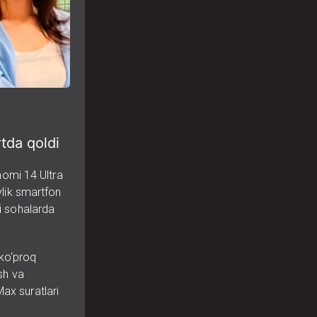
tda qoldi
aomi 14 Ultra
ylik smartfon
bi sohalarda
 ko‘proq
ish va
Max suratlari