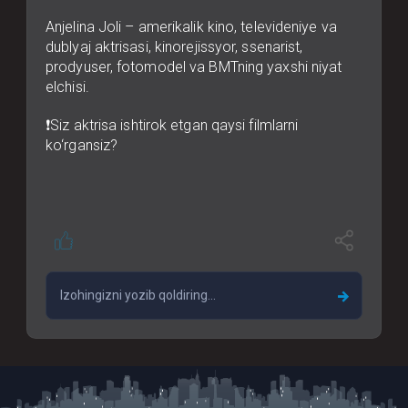
Anjelina Joli – amerikalik kino, televideniye va
dublyaj aktrisasi, kinorejissyor, ssenarist,
prodyuser, fotomodel va BMTning yaxshi niyat
elchisi.
❗️Siz aktrisa ishtirok etgan qaysi filmlarni
ko‘rgansiz?