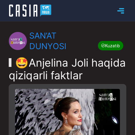
SAN’AT
DUNYOSI
Kuzatib boring
🤩Anjelina Joli haqida
qiziqarli faktlar