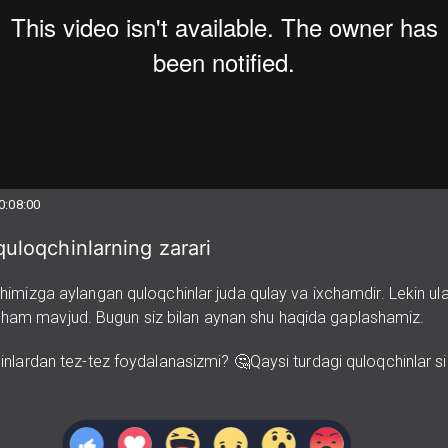
0:08:00
uloqchinlarning zarari
imizga aylangan quloqchinlar juda qulay va ixchamdir. Lekin ula
ari ham mavjud. Bugun siz bilan aynan shu haqida gaplashamiz.
inlardan tez-tez foydalanasizmi? 🤔Qaysi turdagi quloqchinlar s