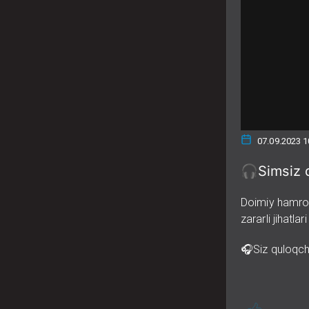
07.09.2023 1
🎧Simsiz q
Doimiy hamroh
zararli jihatl
🎧Siz quloqch