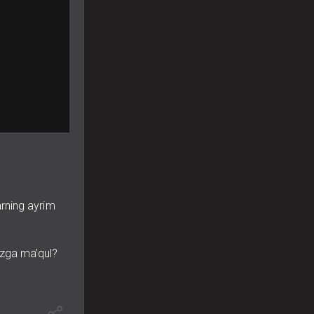
rning ayrim
izga ma’qul?