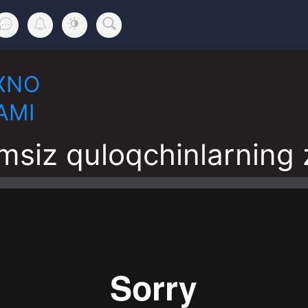
XNO
AMI
msiz quloqchinlarning 