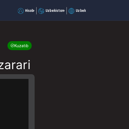
Hisob
Uzbekistan
Uzbek
Kuzatib boring
zarari