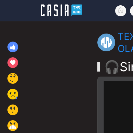
TE
OL
🎧Si