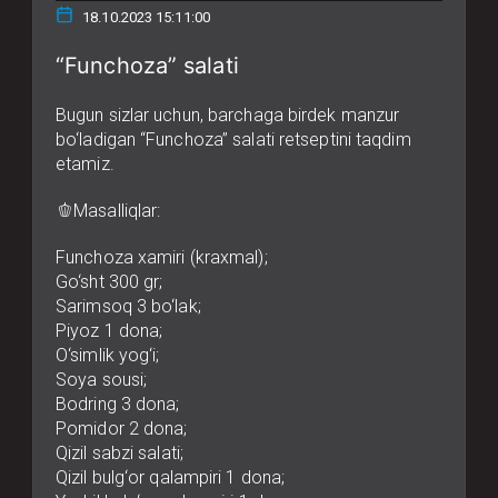
18.10.2023 15:11:00
“Funchoza” salati
Bugun sizlar uchun, barchaga birdek manzur
bo‘ladigan “Funchoza” salati retseptini taqdim
etamiz.
🫑Masalliqlar:
Funchoza xamiri (kraxmal);
Go‘sht 300 gr;
Sarimsoq 3 bo‘lak;
Piyoz 1 dona;
O‘simlik yog‘i;
Soya sousi;
Bodring 3 dona;
Pomidor 2 dona;
Qizil sabzi salati;
Qizil bulg‘or qalampiri 1 dona;