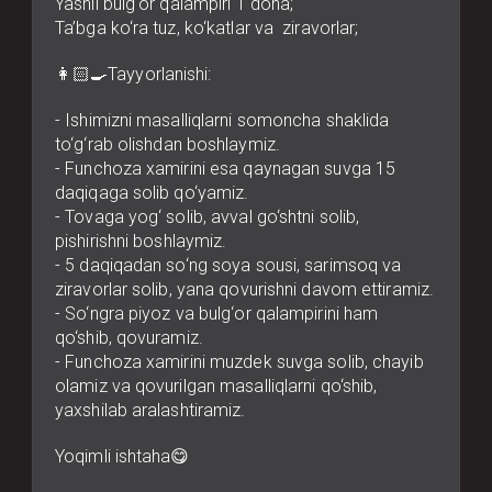
Yashil bulg‘or qalampiri 1 dona;
Ta’bga ko‘ra tuz, ko‘katlar va ziravorlar;
👩🏻‍🍳Tayyorlanishi:
- Ishimizni masalliqlarni somoncha shaklida
to‘g‘rab olishdan boshlaymiz.
- Funchoza xamirini esa qaynagan suvga 15
daqiqaga solib qo‘yamiz.
- Tovaga yog‘ solib, avval go‘shtni solib,
pishirishni boshlaymiz.
- 5 daqiqadan so‘ng soya sousi, sarimsoq va
ziravorlar solib, yana qovurishni davom ettiramiz.
- So‘ngra piyoz va bulg‘or qalampirini ham
qo‘shib, qovuramiz.
- Funchoza xamirini muzdek suvga solib, chayib
olamiz va qovurilgan masalliqlarni qo‘shib,
yaxshilab aralashtiramiz.
Yoqimli ishtaha😋