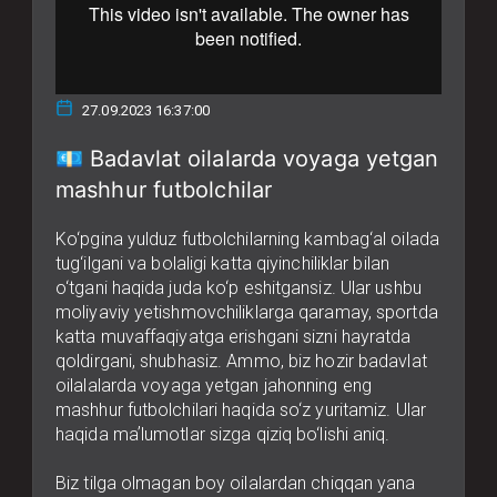
27.09.2023 16:37:00
💶 Badavlat oilalarda voyaga yetgan
mashhur futbolchilar
Ko‘pgina yulduz futbolchilarning kambag‘al oilada
tug‘ilgani va bolaligi katta qiyinchiliklar bilan
o‘tgani haqida juda ko‘p eshitgansiz. Ular ushbu
moliyaviy yetishmovchiliklarga qaramay, sportda
katta muvaffaqiyatga erishgani sizni hayratda
qoldirgani, shubhasiz. Ammo, biz hozir badavlat
oilalalarda voyaga yetgan jahonning eng
mashhur futbolchilari haqida so‘z yuritamiz. Ular
haqida maʼlumotlar sizga qiziq bo‘lishi aniq.
Biz tilga olmagan boy oilalardan chiqqan yana