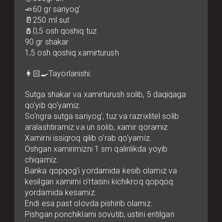
🧈60 gr sariyog‘
🥛250 ml sut
🧂0,5 osh qoshiq tuz
90 gr shakar
1,5 osh qoshiq xamirturush
👩🏻‍🍳Tayorlanishi:
Sutga shakar va xamirturush solib, 5 daqiqaga
qo‘yib qo‘yamiz.
So‘ngra sutga sariyog‘, tuz va razrixlitel solib
aralashtiramiz va un solib, xamir qoramiz.
Xamirni issiqroq qilib o‘rab qo‘yamiz.
Oshgan xamirimizni 1 sm qalinlikda yoyib
chiqamiz.
Banka qopqog‘i yordamida kesib olamiz va
kesilgan xamirni o‘rtasini kichikroq qopqoq
yordamida kesamiz.
Endi esa past olovda pishirib olamiz.
Pishgan ponchiklarni sovutib, ustini eritilgan