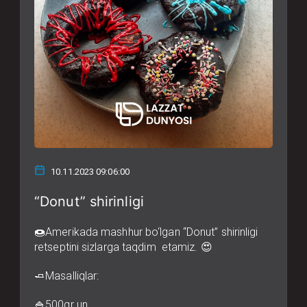
10.11.2023 09:06:00
“Donut” shirinligi
🍩Amerikada mashhur bo‘lgan “Donut” shirinligi
retseptini sizlarga taqdim etamiz. 😍
🧈Masalliqlar:
🍚500gr un