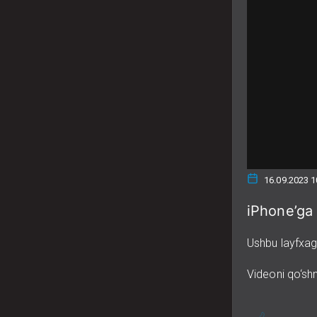
16.09.2023 1
iPhone’ga 
Ushbu layfxag
Videoni qo‘shn