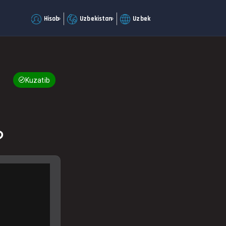
Hisob
Uzbekistan
Uzbek
Kuzatib boring
?