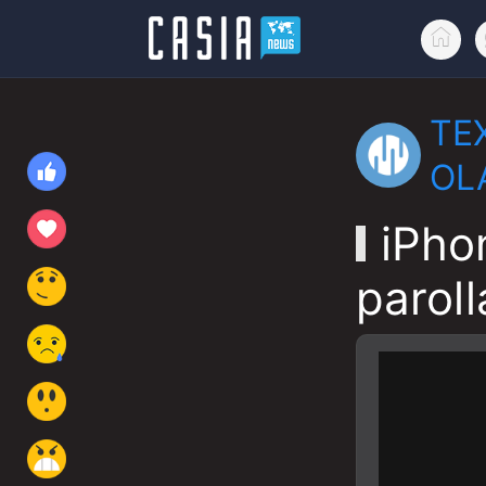
TE
OL
iPho
paroll