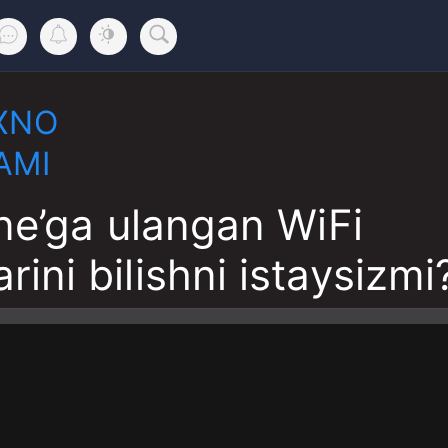
XNO
AMI
ne’ga ulangan WiFi
arini bilishni istaysizmi