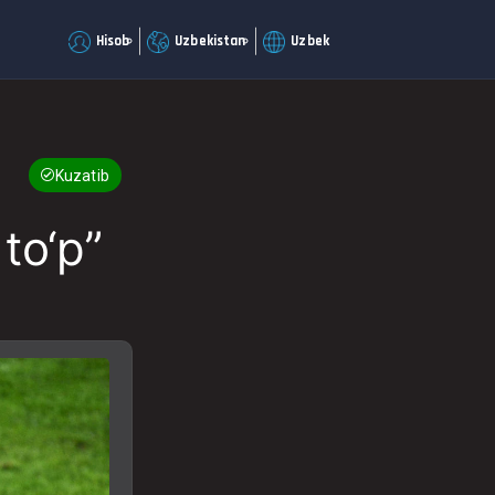
Hisob
Uzbekistan
Uzbek
Kuzatib boring
to‘p”