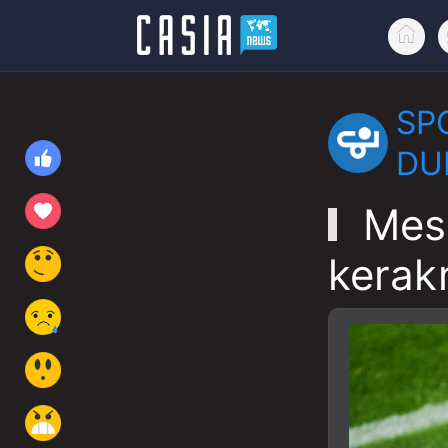
SP
DU
Mess
kerak