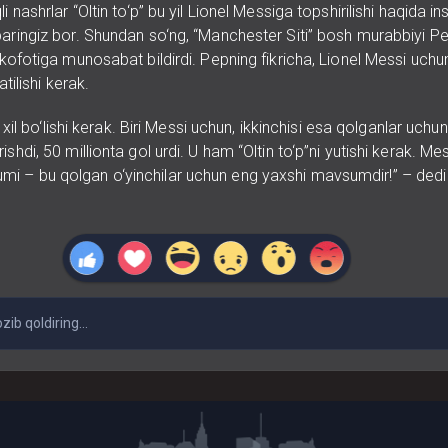
i nashrlar “Oltin to‘p” bu yil Lionel Messiga topshirilishi haqida in
baringiz bor. Shundan so‘ng, “Manchester Siti” bosh murabbiyi P
ukofotiga munosabat bildirdi. Pepning fikricha, Lionel Messi uchu
atilishi kerak.
ki xil bo‘lishi kerak. Biri Messi uchun, ikkinchisi esa qolganlar uchu
ishdi, 50 millionta gol urdi. U ham “Oltin to‘p”ni yutishi kerak. Me
 – bu qolgan o‘yinchilar uchun eng yaxshi mavsumdir!” – dedi