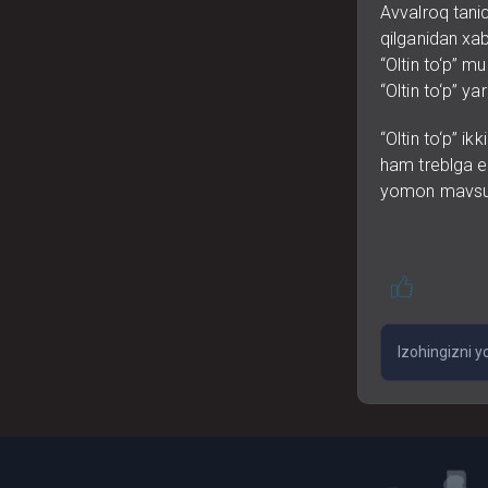
Avvalroq taniql
qilganidan xa
“Oltin to‘p” m
“Oltin to‘p” yar
“Oltin to‘p” ik
ham treblga er
yomon mavsumi