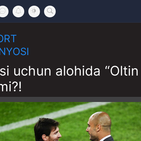
ORT
NYOSI
i uchun alohida “Oltin 
mi?!