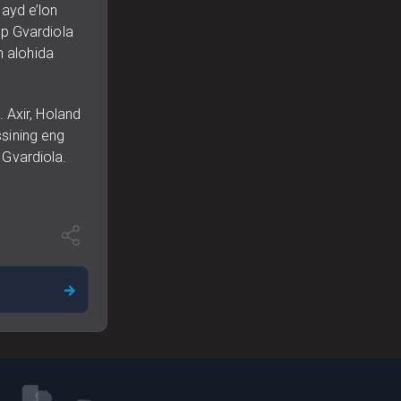
sayd e’lon
ep Gvardiola
n alohida
n. Axir, Holand
ssining eng
 Gvardiola.