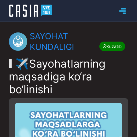
SAYOHAT
KUNDALIGI
Kuzatib boring
✈️Sayohatlarning
maqsadiga ko‘ra
bo‘linishi