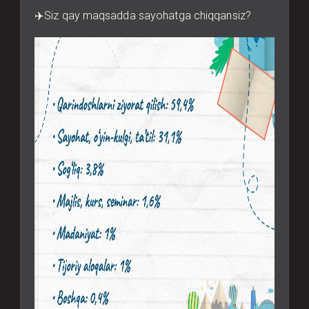
✈️Siz qay maqsadda sayohatga chiqqansiz?