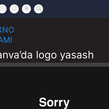
XNO
AMI
anva’da logo yasash