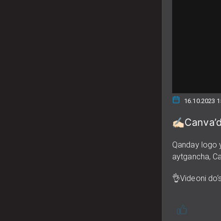
16.10.2023 1
✍🏻Canva’
Qanday logo y
aytgancha, Can
👌Videoni do‘s