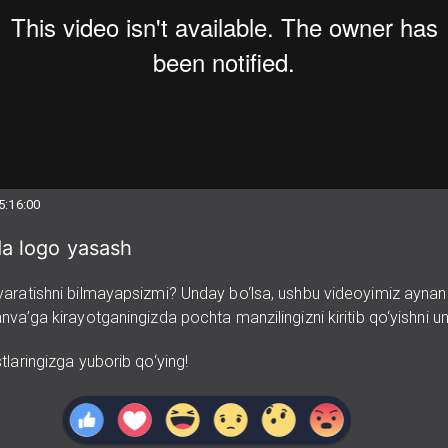
5:16:00
da logo yasash
aratishni bilmayapsizmi? Unday bo‘lsa, ushbu videoyimiz aynan 
va’ga kirayotganingizda pochta manzilingizni kiritib qo‘yishni 
tlaringizga yuborib qo‘ying!