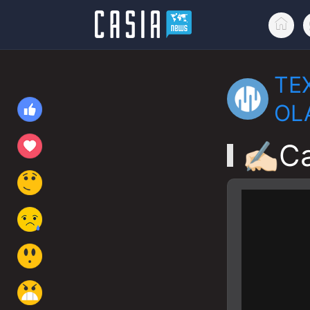
TE
OL
✍🏻C