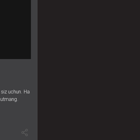
siz uchun. Ha
unutmang.