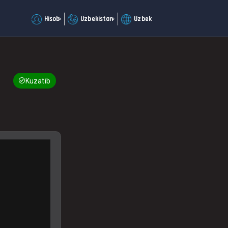
Hisob
Uzbekistan
Uzbek
Kuzatib boring