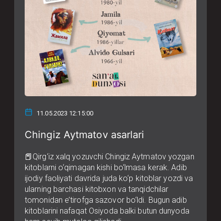
11.05.2023 12:15:00
Chingiz Aytmatov asarlari
📕Qirg‘iz xalq yozuvchi Chingiz Aytmatov yozgan
kitoblarni o‘qimagan kishi bo‘lmasa kerak. Adib
ijodiy faoliyati davrida juda ko‘p kitoblar yozdi va
ularning barchasi kitobxon va tanqidchilar
tomonidan e’tirofga sazovor bo‘ldi. Bugun adib
kitoblarini nafaqat Osiyoda balki butun dunyoda