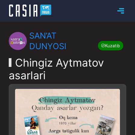
SAN’AT
DUNYOSI
Kuzatib boring
Chingiz Aytmatov
asarlari