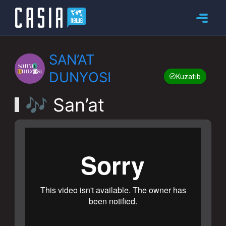
SAN’AT
DUNYOSI
Kuzatib boring
🎶 San’at