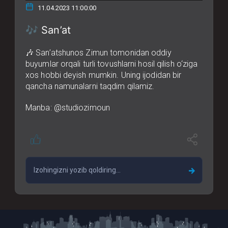
11.04.2023 11:00:00
🎶 San’at
🎶 San’atshunos Zimun tomonidan oddiy
buyumlar orqali turli tovushlarni hosil qilish o‘ziga
xos hobbi deyish mumkin. Uning ijodidan bir
qancha namunalarni taqdim qilamiz.
Manba: @studiozimoun